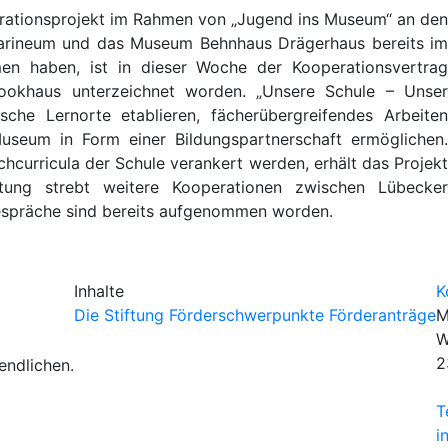
rationsprojekt im Rahmen von „Jugend ins Museum“ an den
harineum und das Museum Behnhaus Drägerhaus bereits im
n haben, ist in dieser Woche der Kooperationsvertrag
khaus unterzeichnet worden. „Unsere Schule – Unser
he Lernorte etablieren, fächerübergreifendes Arbeiten
seum in Form einer Bildungspartnerschaft ermöglichen.
hcurricula der Schule verankert werden, erhält das Projekt
ftung strebt weitere Kooperationen zwischen Lübecker
espräche sind bereits aufgenommen worden.
Inhalte
K
Die Stiftung
Förderschwerpunkte
Förderanträge
M
W
2
endlichen.
T
i